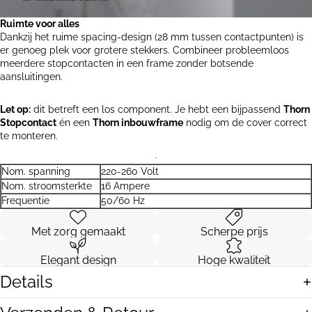
Ruimte voor alles
Dankzij het ruime spacing-design (28 mm tussen contactpunten) is
er genoeg plek voor grotere stekkers. Combineer probleemloos
meerdere stopcontacten in een frame zonder botsende
aansluitingen.
Let op:
dit betreft een los component. Je hebt een bijpassend
Thorn
Stopcontact
én een
Thorn inbouwframe
nodig om de cover correct
te monteren.
Nom. spanning
220-260 Volt
Nom. stroomsterkte
16 Ampere
Frequentie
50/60 Hz
Met zorg gemaakt
Scherpe prijs
Elegant design
Hoge kwaliteit
Details