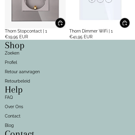
Thorn Stopcontact | 1
Thorn Dimmer WiFi | 1
€19,95 EUR
€41,95 EUR
Shop
Zoeken
Profiel
Retour aanvragen
Retourbeleid
Help
FAQ
Over Ons
Contact
Blog
Contact