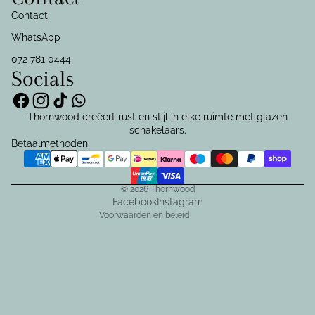
Contact
WhatsApp
072 781 0444
Socials
Privacybeleid
Contactgegevens
Thornwood creëert rust en stijl in elke ruimte met glazen
schakelaars.
Algemene voorwaarden
Betaalmethoden
Terugbetalingsbeleid
Verzendbeleid
© 2026
Thornwood
Wettelijke kennisgeving
Facebook
Instagram
Voorwaarden en beleid